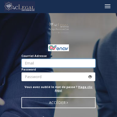
Bascul
la
naviga
Courriel Adresse
Password
Vous avez oublié le mot de passe ?
Haga clic
Aquí
ACCÉDER